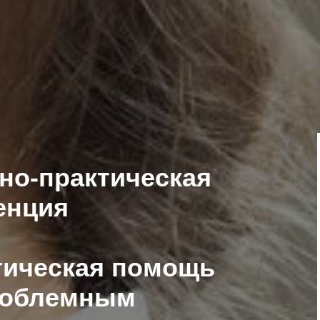
но-практическая
енция
гическая помощь
проблемным