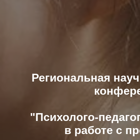
Региональная науч
конфер
"П
сихолого-педаго
в работе с 