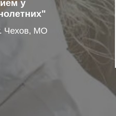
ием у
нолетних"
г. Чехов, МО